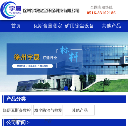
全国客服热线
0516-83102186
首页
瓦斯含量测定
矿用除尘设备
其他产品
仪
产品分类
煤层瓦斯参数检
粉尘防治与检测
其他产品
测产品
产品
公司新闻
>