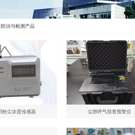
尘防治与检测产品
用粉尘浓度传感器
尘肺呼气筛查预警仪