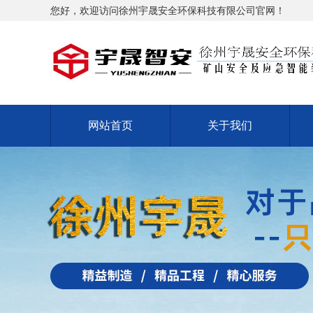
您好，欢迎访问徐州宇晟安全环保科技有限公司官网！
网站首页
关于我们