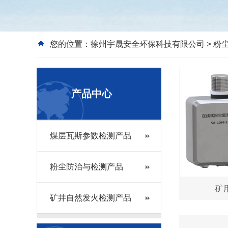
您的位置：
徐州宇晟安全环保科技有限公司
>
粉
产品中心
煤层瓦斯参数检测产品
粉尘防治与检测产品
矿
矿井自然发火检测产品