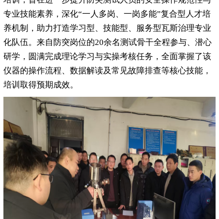
专业技能素养，深化“一人多岗、一岗多能”复合型人才培
养机制，助力打造学习型、技能型、服务型瓦斯治理专业
化队伍。来自防突岗位的20余名测试骨干全程参与、潜心
研学，圆满完成理论学习与实操考核任务，全面掌握了该
仪器的操作流程、数据解读及常见故障排查等核心技能，
培训取得预期成效。