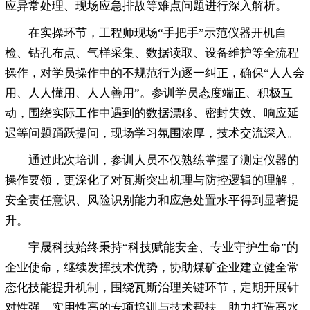
应异常处理、现场应急排故等难点问题进行深入解析。
在实操环节，工程师现场“手把手”示范仪器开机自
检、钻孔布点、气样采集、数据读取、设备维护等全流程
操作，对学员操作中的不规范行为逐一纠正，确保“人人会
用、人人懂用、人人善用”。参训学员态度端正、积极互
动，围绕实际工作中遇到的数据漂移、密封失效、响应延
迟等问题踊跃提问，现场学习氛围浓厚，技术交流深入。
通过此次培训，参训人员不仅熟练掌握了测定仪器的
操作要领，更深化了对瓦斯突出机理与防控逻辑的理解，
安全责任意识、风险识别能力和应急处置水平得到显著提
升。
宇晟科技始终秉持“科技赋能安全、专业守护生命”的
企业使命，继续发挥技术优势，协助煤矿企业建立健全常
态化技能提升机制，围绕瓦斯治理关键环节，定期开展针
对性强、实用性高的专项培训与技术帮扶，助力打造高水