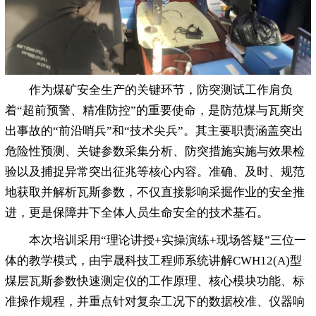
作为煤矿安全生产的关键环节，防突测试工作肩负
着“超前预警、精准防控”的重要使命，是防范煤与瓦斯突
出事故的“前沿哨兵”和“技术尖兵”。其主要职责涵盖突出
危险性预测、关键参数采集分析、防突措施实施与效果检
验以及捕捉异常突出征兆等核心内容。准确、及时、规范
地获取并解析瓦斯参数，不仅直接影响采掘作业的安全推
进，更是保障井下全体人员生命安全的技术基石。
本次培训采用“理论讲授+实操演练+现场答疑”三位一
体的教学模式，由宇晟科技工程师系统讲解CWH12(A)型
煤层瓦斯参数快速测定仪的工作原理、核心模块功能、标
准操作规程，并重点针对复杂工况下的数据校准、仪器响